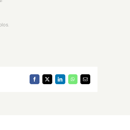
Ni
blos.