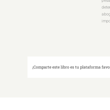
peda
dete
abog
impo
¡Comparte este libro es tu plataforma favo