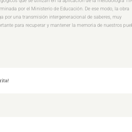
gógicos que se utilizan en la aplicación de la metodología Ti
rminada por el Ministerio de Educación. De ese modo, la obra
a por una transmisión intergeneracional de saberes, muy
rtante para recuperar y mantener la memoria de nuestros pue
rita!