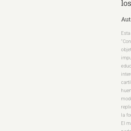
lo
Aut
Esta
“Con
obje
impu
educ
inte
cart
huer
mode
repl
la f
El m