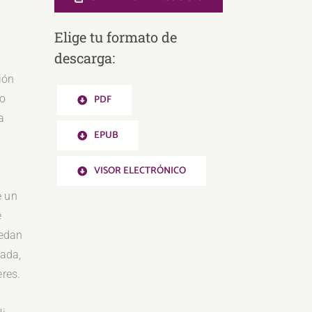
Elige tu formato de
descarga:
ión
yo
PDF
a
EPUB
e
VISOR ELECTRÓNICO
e un
e
uedan
zada,
eres.