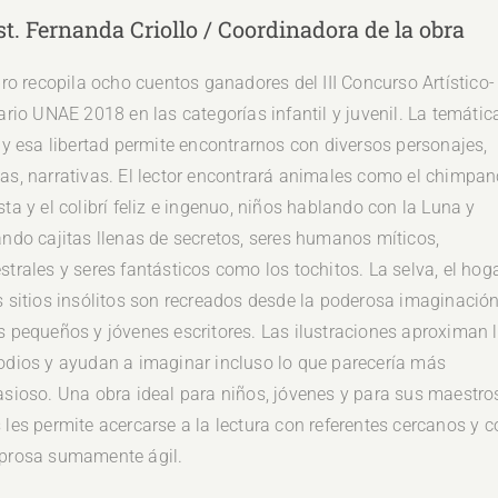
t. Fernanda Criollo / Coordinadora de la obra
ibro recopila ocho cuentos ganadores del III Concurso Artístico-
rario UNAE 2018 en las categorías infantil y juvenil. La temátic
e y esa libertad permite encontrarnos con diversos personajes,
as, narrativas. El lector encontrará animales como el chimpan
sta y el colibrí feliz e ingenuo, niños hablando con la Luna y
ando cajitas llenas de secretos, seres humanos míticos,
strales y seres fantásticos como los tochitos. La selva, el hog
s sitios insólitos son recreados desde la poderosa imaginació
s pequeños y jóvenes escritores. Las ilustraciones aproximan 
odios y ayudan a imaginar incluso lo que parecería más
asioso. Una obra ideal para niños, jóvenes y para sus maestro
 les permite acercarse a la lectura con referentes cercanos y c
prosa sumamente ágil.