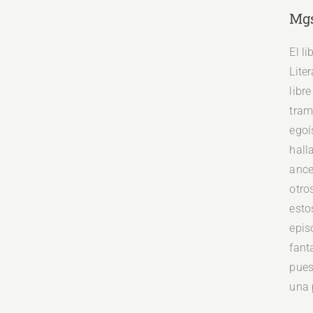
Mgs
El l
Lite
libr
tram
egoí
hall
ance
otro
esto
epis
fant
pues
una 