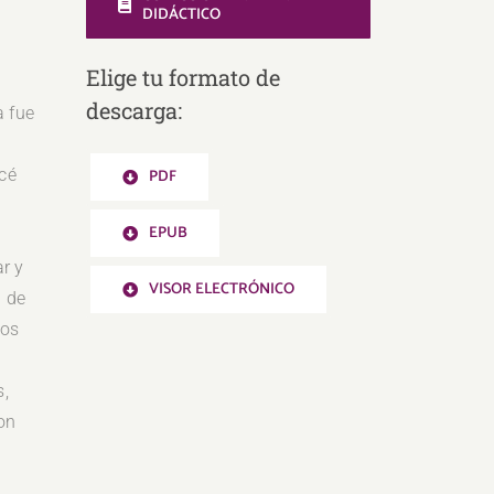
DIDÁCTICO
Elige tu formato de
descarga:
a fue
cé
PDF
EPUB
ar y
VISOR ELECTRÓNICO
n de
los
s,
on