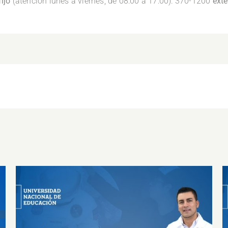
ijo
(atención lunes a viernes, de 08:00 a 17:00): 370-1200
ext