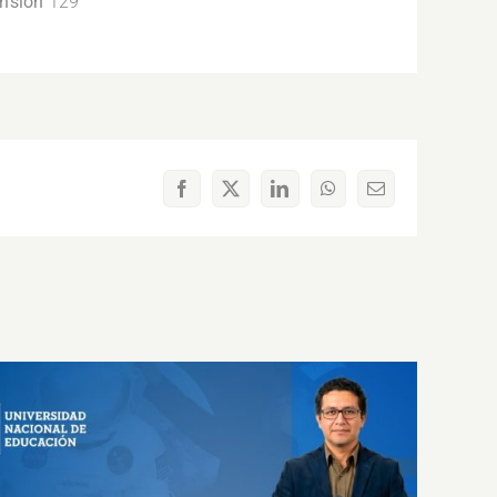
ensión
129
Facebook
X
LinkedIn
WhatsApp
Correo
electrónico