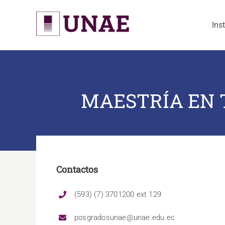
Skip
to
Ins
content
MAESTRÍA EN 
Contactos
(593) (7) 3701200 ext 129
posgradosunae@unae.edu.ec