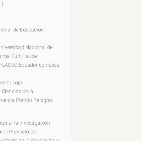
cional de Educación
Universidad Nacional de
umma Cum Laude.
r FLACSO Ecuador con beca
ar de Loja.
 Ciencias de la
 Cuenca Premio Benigno
taria, la investigación
e el Proyecto de
 género en la educación, y