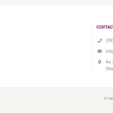
CONTAC
(59
inf
Av.
Chu
© Cop