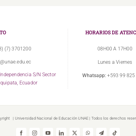
TO
HORARIOS DE ATENC
3) (7) 3701200
08H00 A 17H00
o@unae.edu.ec
Lunes a Viernes
 Independencia S/N Sector
Whatsapp:
+593 99 825
quipata, Ecuador
yright
| Universidad Nacional de Educación
UNAE
| Todos los derechos rese
Facebook
Instagram
YouTube
LinkedIn
X
WhatsApp
Telegram
Tiktok