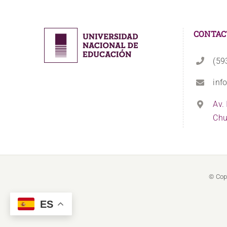
CONTAC
(59
inf
Av.
Chu
© Cop
ES