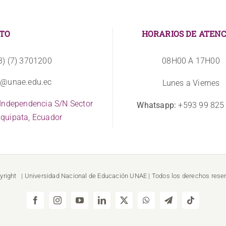
TO
HORARIOS DE ATENC
3) (7) 3701200
08H00 A 17H00
o@unae.edu.ec
Lunes a Viernes
 Independencia S/N Sector
Whatsapp:
+593 99 825
quipata, Ecuador
yright
| Universidad Nacional de Educación
UNAE
| Todos los derechos rese
Facebook
Instagram
YouTube
LinkedIn
X
WhatsApp
Telegram
Tiktok