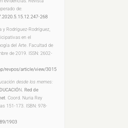
n evidencias. Revista
uperado de:
87.2020.5.15.12.247-268
a y Rodríguez-Rodríguez,
icipativas en el
ogía del Arte. Facultad de
mbre de 2019. ISSN: 2602-
hp/revpos/article/view/3015
educación desde los memes:
EDUCACIÓ
N
. Red de
net
. Coord. Nuria Rey
as 151-173. ISBN: 978-
789/1903