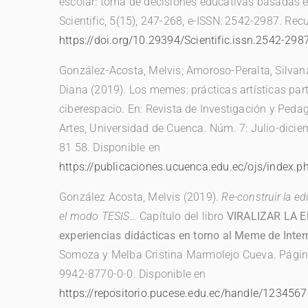
escolar: toma de decisiones educativas basadas e
Scientific, 5(15), 247-268, e-ISSN: 2542-2987. Rec
https://doi.org/10.29394/Scientific.issn.2542-29
González-Acosta, Melvis; Amoroso-Peralta, Silvan
Diana (2019). Los memes: prácticas artísticas part
ciberespacio. En: Revista de Investigación y Pedag
Artes, Universidad de Cuenca. Núm. 7: Julio-dicie
81 58. Disponible en
https://publicaciones.ucuenca.edu.ec/ojs/index.p
González Acosta, Melvis (2019).
Re-construir la 
el modo TESIS…
Capítulo del libro
VIRALIZAR LA 
experiencias didácticas en torno al Meme de Inter
Somoza y Melba Cristina Marmolejo Cueva. Págin
9942-8770-0-0. Disponible en
https://repositorio.pucese.edu.ec/handle/123456