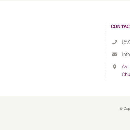
CONTAC
(59
inf
Av.
Chu
© Cop