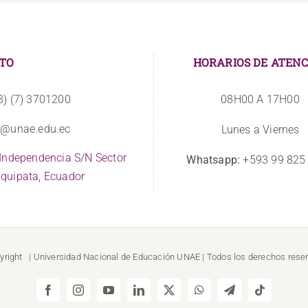
TO
HORARIOS DE ATENC
3) (7) 3701200
08H00 A 17H00
o@unae.edu.ec
Lunes a Viernes
 Independencia S/N Sector
Whatsapp:
+593 99 825
quipata, Ecuador
yright
| Universidad Nacional de Educación
UNAE
| Todos los derechos rese
Facebook
Instagram
YouTube
LinkedIn
X
WhatsApp
Telegram
Tiktok