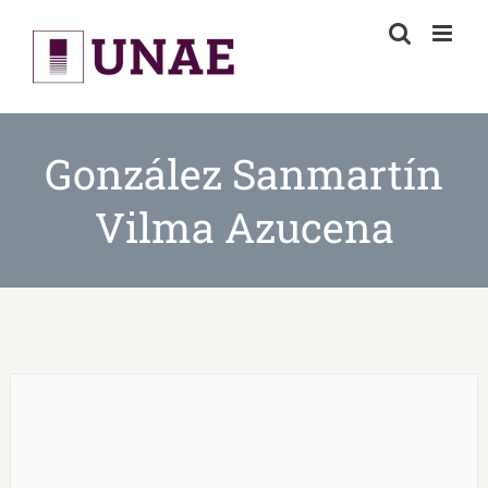
Skip
to
content
González Sanmartín
Vilma Azucena