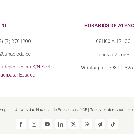
TO
HORARIOS DE ATENC
3) (7) 3701200
08H00 A 17H00
o@unae.edu.ec
Lunes a Viernes
 Independencia S/N Sector
Whatsapp:
+593 99 825
quipata, Ecuador
yright
| Universidad Nacional de Educación
UNAE
| Todos los derechos rese
Facebook
Instagram
YouTube
LinkedIn
X
WhatsApp
Telegram
Tiktok