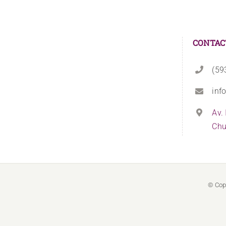
CONTAC
(59
inf
Av.
Chu
© Cop