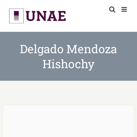
Skip
to
content
Delgado Mendoza
Hishochy