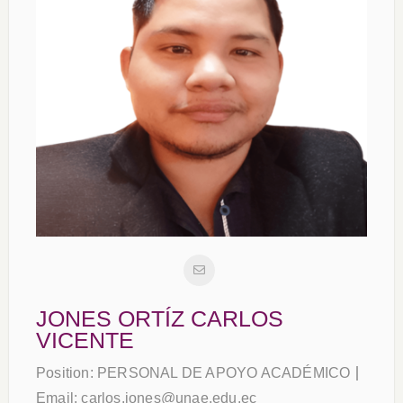
JONES ORTÍZ CARLOS
VICENTE
Position:
PERSONAL DE APOYO ACADÉMICO
Email:
carlos.jones@unae.edu.ec