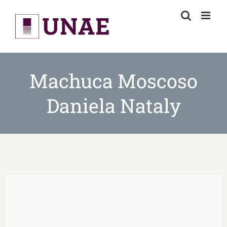
Skip
to
content
Machuca Moscoso
Daniela Nataly