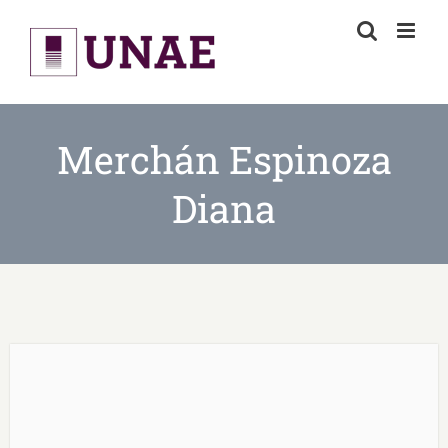
Skip
to
content
Merchán Espinoza
Diana