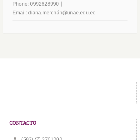
Phone:
0992628990
Email:
diana.merchán@unae.edu.ec
CONTACTO
(593) (7) 3701200