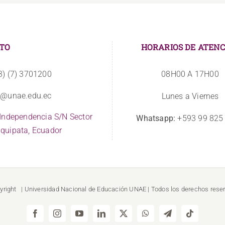
TO
HORARIOS DE ATENC
3) (7) 3701200
08H00 A 17H00
o@unae.edu.ec
Lunes a Viernes
 Independencia S/N Sector
Whatsapp:
+593 99 825
quipata, Ecuador
yright
| Universidad Nacional de Educación
UNAE
| Todos los derechos rese
Facebook
Instagram
YouTube
LinkedIn
X
WhatsApp
Telegram
Tiktok