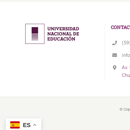
CONTAC
(59
inf
Av.
Chu
© Cop
ES