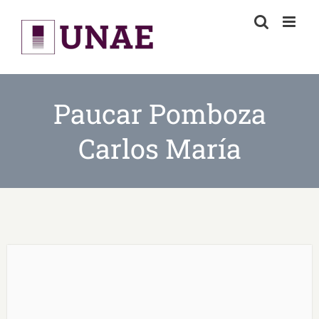
Skip
to
content
Paucar Pomboza
Carlos María