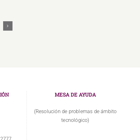
Los
docentes
asumen
nuevos
retos
IÓN
MESA DE AYUDA
(Resolución de problemas de ámbito
tecnológico)
 2777