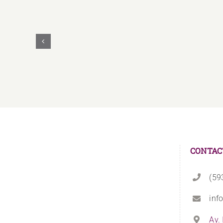
UNAE
Y
UNASUR
Unidos
Firman
Convenio
Educativo
CONTAC
(59
inf
Av.