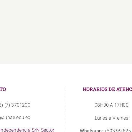
La
Estudiantes
UNAE
se
amplía
vinculan
sus
a
instalaciones
CIBVs
TO
HORARIOS DE ATENC
3) (7) 3701200
08H00 A 17H00
o@unae.edu.ec
Lunes a Viernes
 Independencia S/N Sector
Whatsapp:
+593 99 825