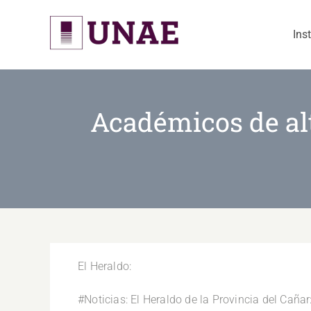
Skip
to
Ins
content
Académicos de alt
El Heraldo:
#Noticias: El Heraldo de la Provincia del Caña