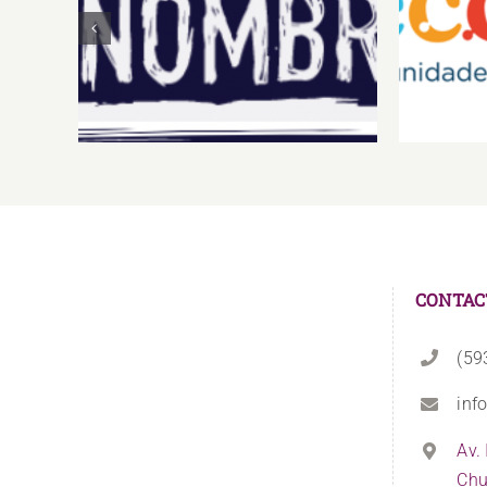
¡Hablemos de lo que se ha
vuelto innombrable!
CONTAC
(59
inf
Av.
Chu