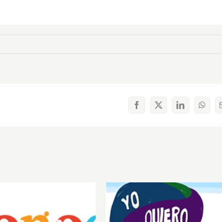
Facebook
X
LinkedIn
What