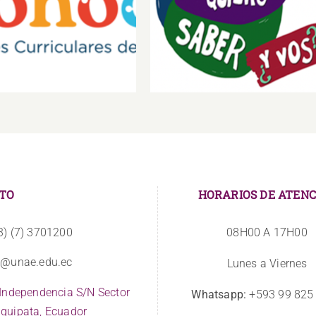
Reconozcamos
Yo quiero saber ¿y vos?
TO
HORARIOS DE ATENC
3) (7) 3701200
08H00 A 17H00
o@unae.edu.ec
Lunes a Viernes
 Independencia S/N Sector
Whatsapp:
+593 99 825
quipata, Ecuador