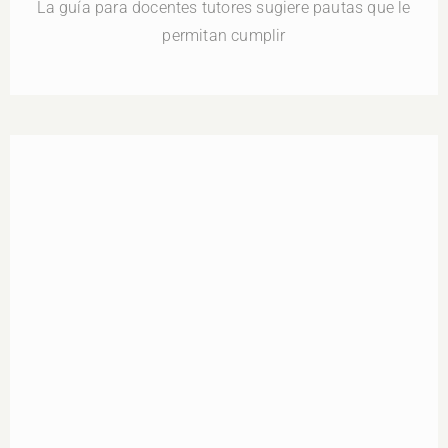
La guía para docentes tutores sugiere pautas que le
permitan cumplir
Herramientas para orientar la construcción de
proyectos de vida de estudiantes