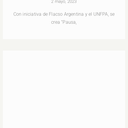
2 mayo, 2023
Con iniciativa de Flacso Argentina y el UNFPA, se
crea “Pausa,
Yo quiero saber ¿y vos?