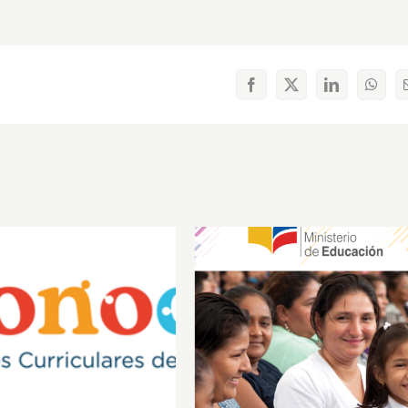
Facebook
X
LinkedIn
What
Reconozcamos
Educando en familia