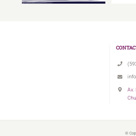
CONTAC
(59
inf
Av.
Chu
© Cop