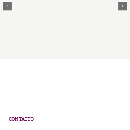
UNASUR
Unidos
Firman
Convenio
Educativo
CONTACTO