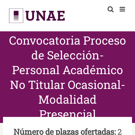
Skip
to
content
Convocatoria Proceso
de Selección-
Personal Académico
No Titular Ocasional-
Modalidad
Presencial
Número de plazas ofertadas:
2