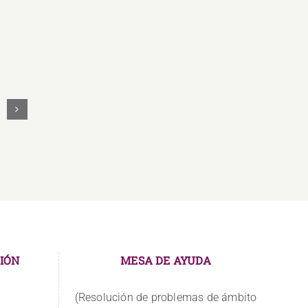
Los
docentes
asumen
nuevos
retos
IÓN
MESA DE AYUDA
(Resolución de problemas de ámbito