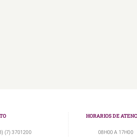
La
Estudiantes
UNAE
se
amplía
vinculan
sus
a
instalaciones
CIBVs
TO
HORARIOS DE ATENC
3) (7) 3701200
08H00 A 17H00