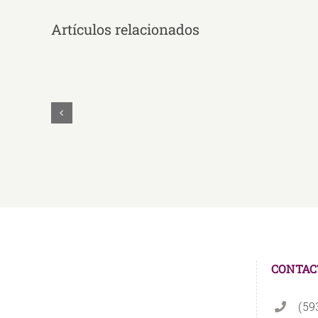
Artículos relacionados
UNAE
Y
UNASUR
Unidos
Firman
Convenio
Educativo
CONTAC
(59