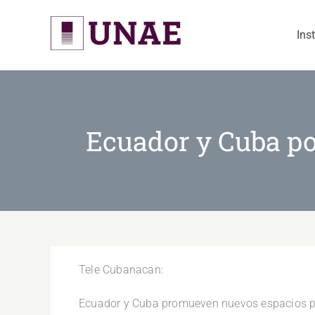
Skip
to
Ins
content
Ecuador y Cuba po
Tele Cubanacan:
Ecuador y Cuba promueven nuevos espacios par