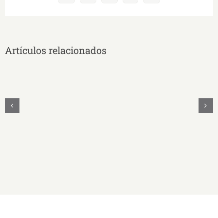
electrónico
Artículos relacionados
UNAE
Y
UNASUR
Unidos
Firman
Convenio
Educativo