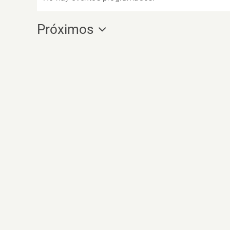
Próximos
Selecciona
la
fecha.