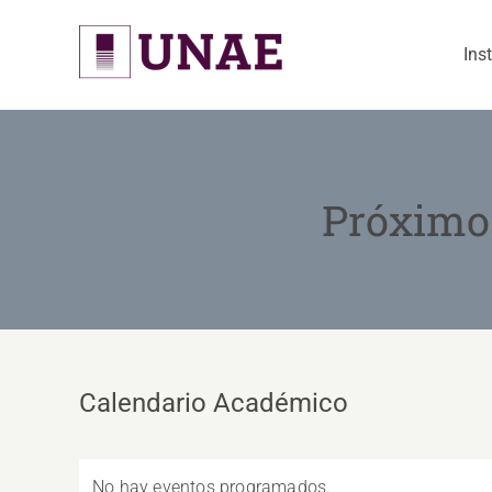
Skip
to
Ins
content
Próximo
Calendario Académico
No hay eventos programados.