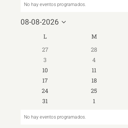
No hay eventos programados.
Aviso
08-08-2026
Selecciona
Calendario
L
LUNES
M
MARTES
la
fecha.
de
0
0
27
28
eventos
eventos
Eventos
0
0
3
4
eventos
eventos
0
0
10
11
eventos
eventos
0
0
17
18
eventos
eventos
0
0
24
25
eventos
eventos
0
0
31
1
eventos
eventos
No hay eventos programados.
Aviso