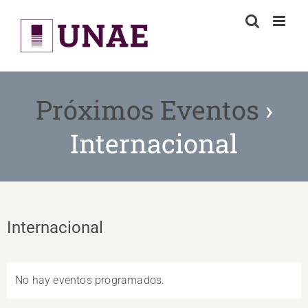
Skip
to
content
Próximos Eventos
›
Internacional
Internacional
No hay eventos programados.