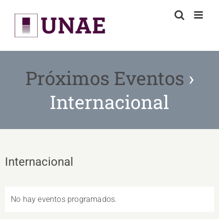
Skip
to
content
Próximos Eventos
›
Internacional
Internacional
No hay eventos programados.