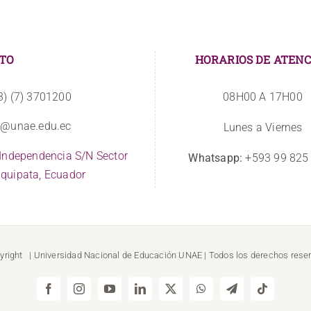
TO
HORARIOS DE ATENC
3) (7) 3701200
08H00 A 17H00
o@unae.edu.ec
Lunes a Viernes
 Independencia S/N Sector
Whatsapp:
+593 99 825
quipata, Ecuador
yright
| Universidad Nacional de Educación
UNAE
| Todos los derechos rese
Facebook
Instagram
YouTube
LinkedIn
X
WhatsApp
Telegram
Tiktok