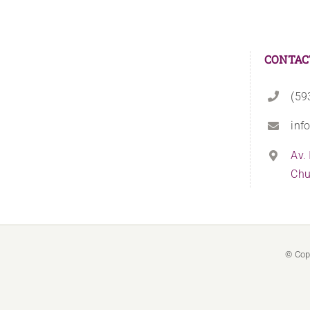
CONTAC
(59
inf
Av.
Chu
© Cop