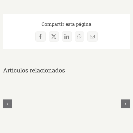
Compartir esta página
Facebook
X
LinkedIn
WhatsApp
Correo
electrónico
Artículos relacionados
UNAE
Y
UNASUR
Unidos
Firman
Convenio
Educativo