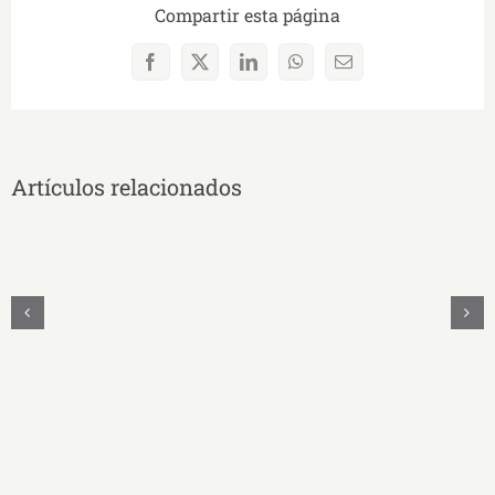
Compartir esta página
Facebook
X
LinkedIn
WhatsApp
Correo
electrónico
Artículos relacionados
UNAE
Y
UNASUR
Unidos
Firman
Convenio
Educativo