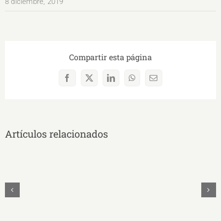
8 diciembre, 2019
Compartir esta página
Facebook
X
LinkedIn
WhatsApp
Correo
electrónico
Artículos relacionados
UNAE
Y
UNASUR
Unidos
Firman