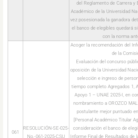
del Reglamento de Carrera y 
Académico de la Universidad Na
vez posesionada la ganadora dete
el banco de elegibles quedará s
con la norma ant
Acoger la recomendación del Inf
de la Comisi
Evaluación del concurso públ
oposición de la Universidad Naci
selección e ingreso de person
tiempo completo Agregados 1, Au
Apoyo 1 – UNAE 2025-I, en con
nombramiento a OROZCO MA
postulante mejor puntuado en
[Personal Académico Titular Ag
RESOLUCIÓN-SE-025-
consideración el banco de eleg
061
No.-061-2025-CSU
Informe Final de Resultados de 