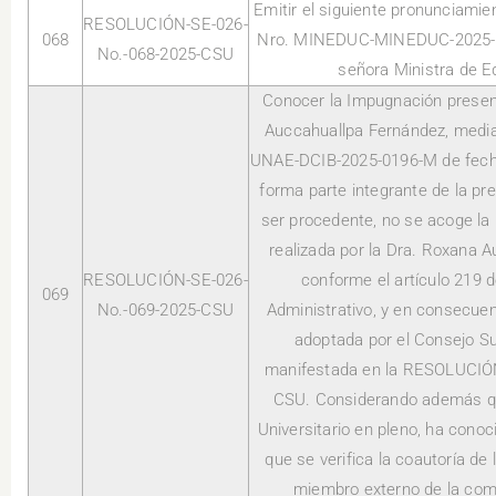
Emitir el siguiente pronunciamie
RESOLUCIÓN-SE-026-
068
Nro. MINEDUC-MINEDUC-2025-00
No.-068-2025-CSU
señora Ministra de Ed
Conocer la Impugnación presen
Auccahuallpa Fernández, medi
UNAE-DCIB-2025-0196-M de fecha 
forma parte integrante de la pr
ser procedente, no se acoge la
realizada por la Dra. Roxana 
RESOLUCIÓN-SE-026-
conforme el artículo 219 
069
No.-069-2025-CSU
Administrativo, y en consecuenc
adoptada por el Consejo Sup
manifestada en la RESOLUCIÓ
CSU. Considerando además qu
Universitario en pleno, ha conoc
que se verifica la coautoría de
miembro externo de la comi