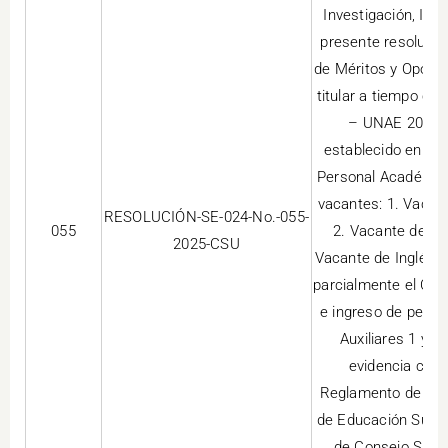
Investigación, Inn
presente resolució
de Méritos y Oposic
titular a tiempo co
– UNAE 2025-I,
establecido en el 
Personal Académico
vacantes: 1. Vacant
RESOLUCIÓN-SE-024-No.-055-
055
2. Vacante de Ma
2025-CSU
Vacante de Inglés P
parcialmente el Con
e ingreso de perso
Auxiliares 1 y 
evidencia confl
Reglamento de Car
de Educación Super
de Consejo Super