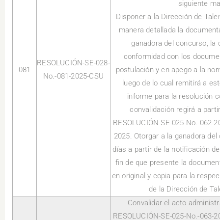
siguiente ma
Disponer a la Dirección de Tale
manera detallada la documenta
ganadora del concurso, la 
conformidad con los documen
RESOLUCIÓN-SE-028-
081
postulación y en apego a la no
No.-081-2025-CSU
luego de lo cual remitirá a es
informe para la resolución 
convalidación regirá a partir
RESOLUCIÓN-SE-025-No.-062-202
2025. Otorgar a la ganadora del
días a partir de la notificación d
fin de que presente la documen
en original y copia para la respec
de la Dirección de T
Convalidar el acto administr
RESOLUCIÓN-SE-025-No.-063-202