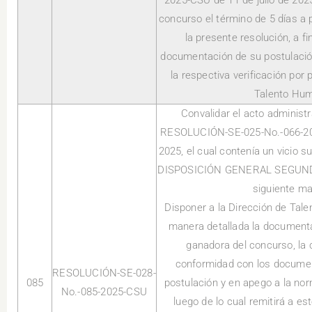
2025-CSU de 11 de julio de 2025
concurso el término de 5 días a p
la presente resolución, a f
documentación de su postulación
la respectiva verificación por 
Talento Hu
Convalidar el acto administr
RESOLUCIÓN-SE-025-No.-066-202
2025, el cual contenía un vicio 
DISPOSICIÓN GENERAL SEGUNDA,
siguiente ma
Disponer a la Dirección de Tale
manera detallada la documenta
ganadora del concurso, la 
conformidad con los documen
RESOLUCIÓN-SE-028-
085
postulación y en apego a la no
No.-085-2025-CSU
luego de lo cual remitirá a es