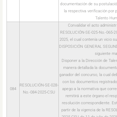
documentación de su postulación
la respectiva verificación por 
Talento Hu
Convalidar el acto administr
RESOLUCIÓN-SE-025-No.-065-202
2025, el cual contenía un vicio 
DISPOSICIÓN GENERAL SEGUNDA,
siguiente ma
Disponer a la Dirección de Tale
manera detallada la documenta
ganador del concurso, la cual d
con los documentos registrados
RESOLUCIÓN-SE-028-
084
apego a la normativa que corre
No.-084-2025-CSU
remitirá a este órgano el res
resolución correspondiente. Est
partir de la vigencia de la RE