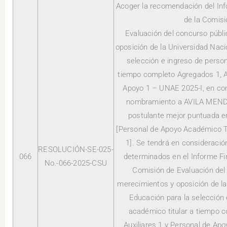
Acoger la recomendación del Inf
de la Comisi
Evaluación del concurso públ
oposición de la Universidad Naci
selección e ingreso de person
tiempo completo Agregados 1, Au
Apoyo 1 – UNAE 2025-I, en con
nombramiento a AVILA MEN
postulante mejor puntuada en
[Personal de Apoyo Académico Ti
1]. Se tendrá en consideració
RESOLUCIÓN-SE-025-
066
determinados en el Informe Fi
No.-066-2025-CSU
Comisión de Evaluación del
merecimientos y oposición de la
Educación para la selección 
académico titular a tiempo 
Auxiliares 1 y Personal de Ap