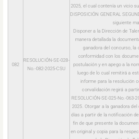
2025, el cual contenía un vicio 
DISPOSICIÓN GENERAL SEGUNDA,
siguiente ma
Disponer a la Dirección de Tale
manera detallada la documenta
ganadora del concurso, la 
conformidad con los documen
RESOLUCIÓN-SE-028-
082
postulación y en apego a la no
No.-082-2025-CSU
luego de lo cual remitirá a es
informe para la resolución 
convalidación regirá a partir
RESOLUCIÓN-SE-025-No.-063-202
2025. Otorgar a la ganadora del
días a partir de la notificación d
fin de que presente la documen
en original y copia para la respec