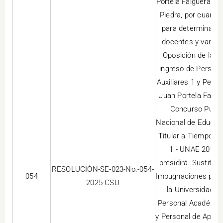
Portela Falgueras, 
Piedra, por cuanto
para determinar el
docentes y varios
Oposición de la U
ingreso de Person
Auxiliares 1 y Pers
Juan Portela Falgu
Concurso Públic
Nacional de Educaci
Titular a Tiempo C
1 - UNAE 2025-I
presidirá. Sustitui
RESOLUCIÓN-SE-023-No.-054-
054
Impugnaciones para
2025-CSU
la Universidad N
Personal Académico
y Personal de Apoyo