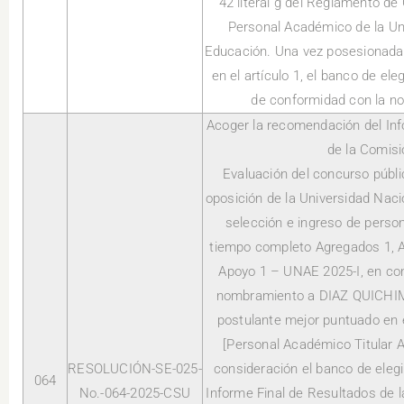
42 literal g del Reglamento de
Personal Académico de la Un
Educación. Una vez posesionada
en el artículo 1, el banco de el
de conformidad con la no
Acoger la recomendación del Inf
de la Comisi
Evaluación del concurso públ
oposición de la Universidad Naci
selección e ingreso de person
tiempo completo Agregados 1, Au
Apoyo 1 – UNAE 2025-I, en con
nombramiento a DIAZ QUICH
postulante mejor puntuado en 
[Personal Académico Titular Au
RESOLUCIÓN-SE-025-
consideración el banco de eleg
064
No.-064-2025-CSU
Informe Final de Resultados de 