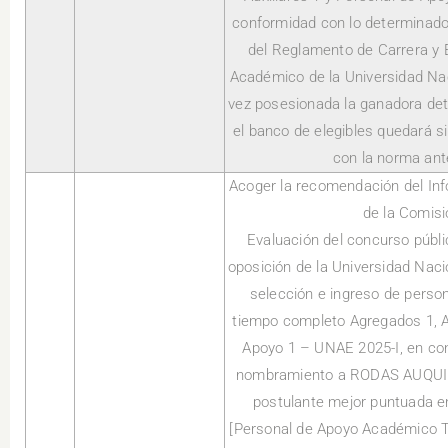
conformidad con lo determinado e
del Reglamento de Carrera y 
Académico de la Universidad Na
vez posesionada la ganadora dete
el banco de elegibles quedará s
con la norma ant
Acoger la recomendación del Inf
de la Comisi
Evaluación del concurso públ
oposición de la Universidad Naci
selección e ingreso de person
tiempo completo Agregados 1, Au
Apoyo 1 – UNAE 2025-I, en con
nombramiento a RODAS AUQU
postulante mejor puntuada en
[Personal de Apoyo Académico Ti