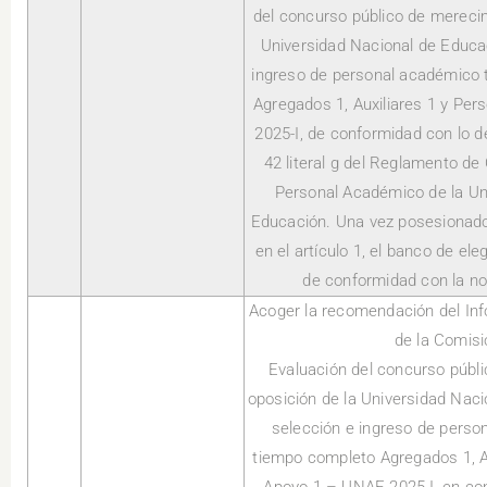
del concurso público de merecim
Universidad Nacional de Educac
ingreso de personal académico t
Agregados 1, Auxiliares 1 y Pe
2025-I, de conformidad con lo d
42 literal g del Reglamento de
Personal Académico de la Un
Educación. Una vez posesionado
en el artículo 1, el banco de el
de conformidad con la no
Acoger la recomendación del Inf
de la Comisi
Evaluación del concurso públ
oposición de la Universidad Naci
selección e ingreso de person
tiempo completo Agregados 1, Au