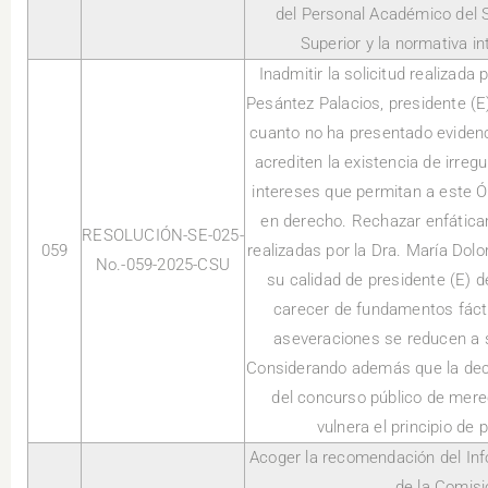
del Personal Académico del 
Superior y la normativa int
Inadmitir la solicitud realizada 
Pesántez Palacios, presidente (
cuanto no ha presentado evidenci
acrediten la existencia de irreg
intereses que permitan a este Ó
en derecho. Rechazar enfática
RESOLUCIÓN-SE-025-
059
realizadas por la Dra. María Dol
No.-059-2025-CSU
su calidad de presidente (E)
carecer de fundamentos fácti
aseveraciones se reducen a 
Considerando además que la decla
del concurso público de mere
vulnera el principio de 
Acoger la recomendación del Inf
de la Comisi