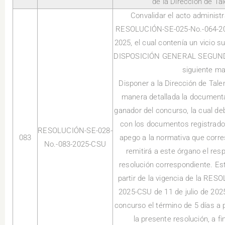
de la Dirección de T
Convalidar el acto administr
RESOLUCIÓN-SE-025-No.-064-202
2025, el cual contenía un vicio 
DISPOSICIÓN GENERAL SEGUNDA,
siguiente ma
Disponer a la Dirección de Tale
manera detallada la documenta
ganador del concurso, la cual d
con los documentos registrados
RESOLUCIÓN-SE-028-
083
apego a la normativa que corre
No.-083-2025-CSU
remitirá a este órgano el res
resolución correspondiente. Est
partir de la vigencia de la RE
2025-CSU de 11 de julio de 2025
concurso el término de 5 días a p
la presente resolución, a f