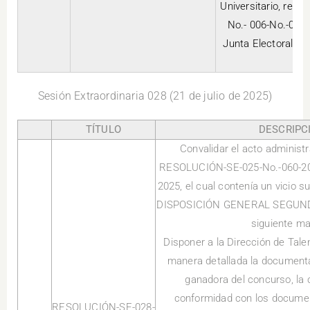
Universitario, rea
No.- 006-No.-015-
Junta Electoral 
Sesión Extraordinaria 028 (21 de julio de 2025)
TÍTULO
DESCRIPC
Convalidar el acto administr
RESOLUCIÓN-SE-025-No.-060-202
2025, el cual contenía un vicio 
DISPOSICIÓN GENERAL SEGUNDA,
siguiente ma
Disponer a la Dirección de Tale
manera detallada la documenta
ganadora del concurso, la 
conformidad con los documen
RESOLUCIÓN-SE-028-