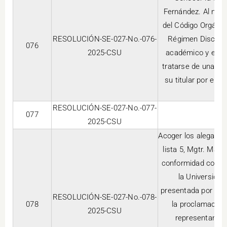
Fernández. Al no en
del Código Orgáni
RESOLUCIÓN-SE-027-No.-076-
Régimen Discipli
076
2025-CSU
académico y estud
tratarse de una si
su titular por el t
RESOLUCIÓN-SE-027-No.-077-
077
2025-CSU
Acoger los alegatos 
lista 5, Mgtr. Mar
conformidad con el 
la Universida
presentada por el P
RESOLUCIÓN-SE-027-No.-078-
078
la proclamación
2025-CSU
representantes