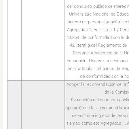
del concurso público de merecim
Universidad Nacional de Educac
ingreso de personal académico t
Agregados 1, Auxiliares 1 y Pe
2025-I, de conformidad con lo d
42 literal g del Reglamento de
Personal Académico de la Un
Educación. Una vez posesionado
en el artículo 1, el banco de el
de conformidad con la no
Acoger la recomendación del Inf
de la Comisi
Evaluación del concurso públ
oposición de la Universidad Naci
selección e ingreso de person
tiempo completo Agregados 1, Au