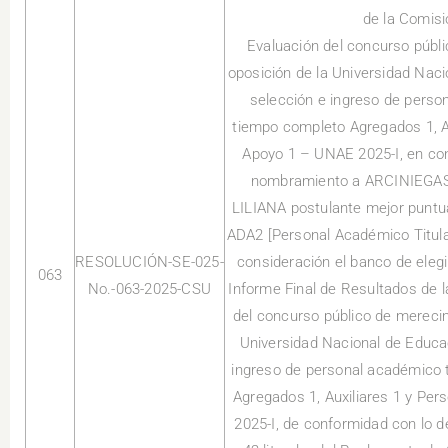
de la Comisi
Evaluación del concurso públ
oposición de la Universidad Naci
selección e ingreso de person
tiempo completo Agregados 1, Au
Apoyo 1 – UNAE 2025-I, en con
nombramiento a ARCINIEG
LILIANA postulante mejor puntu
ADA2 [Personal Académico Titular
RESOLUCIÓN-SE-025-
consideración el banco de eleg
063
No.-063-2025-CSU
Informe Final de Resultados de 
del concurso público de merecim
Universidad Nacional de Educac
ingreso de personal académico t
Agregados 1, Auxiliares 1 y Pe
2025-I, de conformidad con lo d