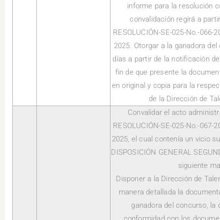
informe para la resolución 
convalidación regirá a partir
RESOLUCIÓN-SE-025-No.-066-202
2025. Otorgar a la ganadora del
días a partir de la notificación d
fin de que presente la documen
en original y copia para la respec
de la Dirección de T
Convalidar el acto administr
RESOLUCIÓN-SE-025-No.-067-202
2025, el cual contenía un vicio 
DISPOSICIÓN GENERAL SEGUNDA,
siguiente ma
Disponer a la Dirección de Tale
manera detallada la documenta
ganadora del concurso, la 
conformidad con los documen