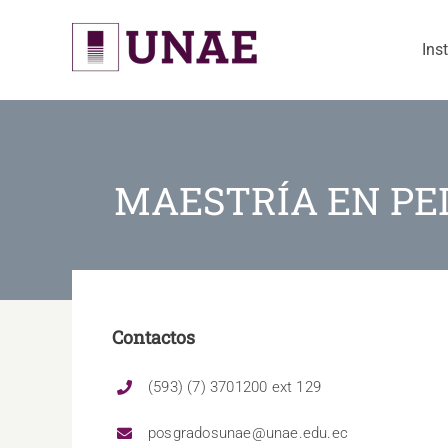
Skip
to
Ins
content
MAESTRÍA EN PE
Contactos
(593) (7) 3701200 ext 129
posgradosunae@unae.edu.ec