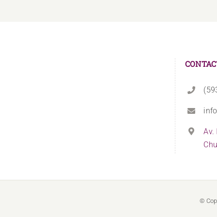
CONTAC
(59
inf
Av.
Chu
© Cop