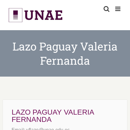
Skip
to
content
Lazo Paguay Valeria
Fernanda
LAZO PAGUAY VALERIA
FERNANDA
Email:
vflazo@unae.edu.ec