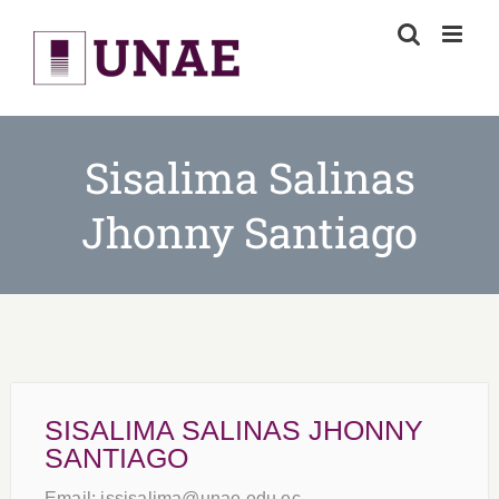
Skip
to
content
Sisalima Salinas
Jhonny Santiago
SISALIMA SALINAS JHONNY
SANTIAGO
Email:
jssisalima@unae.edu.ec