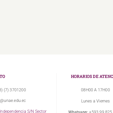
La
Estudiantes
UNAE
se
amplía
vinculan
sus
a
instalaciones
CIBVs
TO
HORARIOS DE ATENC
3) (7) 3701200
08H00 A 17H00
o@unae.edu.ec
Lunes a Viernes
 Independencia S/N Sector
Whatsapp:
+593 99 825