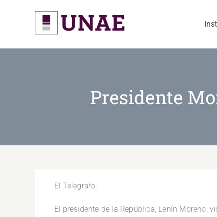
Skip
to
Ins
content
Presidente Mor
El Telegrafo:
El presidente de la República, Lenín Moreno, v