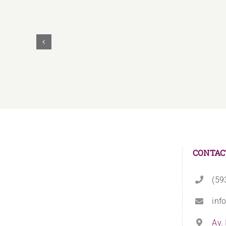
UNAE
Y
UNASUR
Unidos
Firman
Convenio
Educativo
CONTAC
(59
inf
Av.