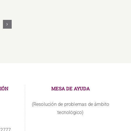
Los
docentes
asumen
nuevos
retos
IÓN
MESA DE AYUDA
(Resolución de problemas de ámbito
tecnológico)
 2777