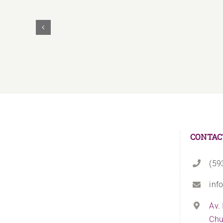
UNAE
Y
UNASUR
Unidos
Firman
Convenio
Educativo
CONTAC
(59
inf
Av.
Chu