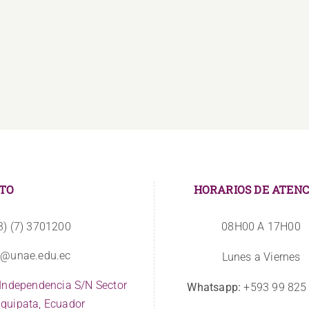
La
Estudiantes
UNAE
se
amplía
vinculan
sus
a
instalaciones
CIBVs
TO
HORARIOS DE ATENC
3) (7) 3701200
08H00 A 17H00
o@unae.edu.ec
Lunes a Viernes
 Independencia S/N Sector
Whatsapp:
+593 99 825
quipata, Ecuador