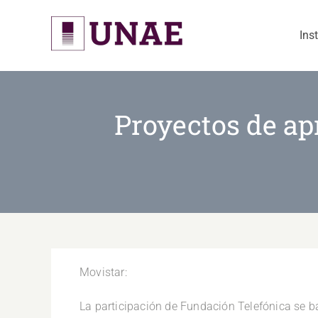
Skip
to
Ins
content
Proyectos de ap
Movistar:
La participación de Fundación Telefónica se b