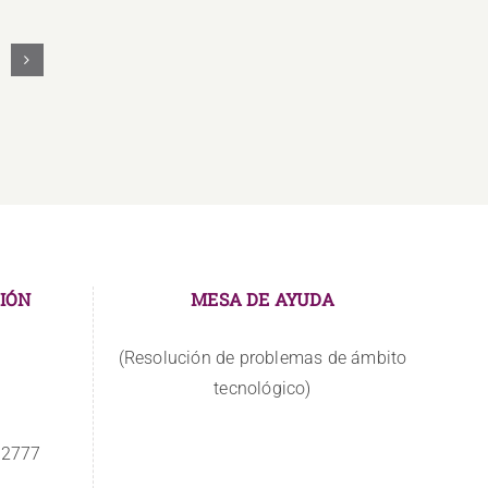
Los
docentes
asumen
nuevos
retos
IÓN
MESA DE AYUDA
(Resolución de problemas de ámbito
tecnológico)
 2777