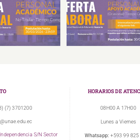
ta Laboral Personal
Oferta Laboral Personal d
ico No titular-Tiempo
Apoyo Ocasional
Completo
TO
HORARIOS DE ATENC
3) (7) 3701200
08H00 A 17H00
o@unae.edu.ec
Lunes a Viernes
 Independencia S/N Sector
Whatsapp:
+593 99 825