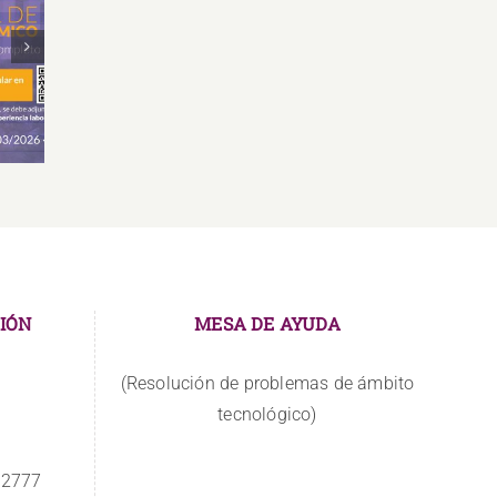
e
Bases de Postulación para
Dis
Ayudas Económicas IS2026
IÓN
MESA DE AYUDA
(Resolución de problemas de ámbito
tecnológico)
 2777