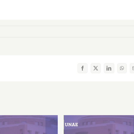
Facebook
X
LinkedIn
What