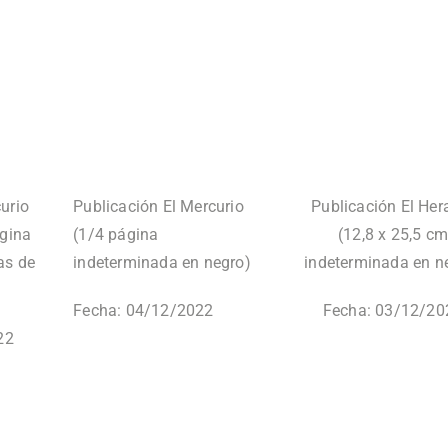
urio
Publicación El Mercurio
Publicación El Her
ágina
(1/4 página
(12,8 x 25,5 cm
as de
indeterminada en negro)
indeterminada en n
Fecha: 04/12/2022
Fecha: 03/12/20
22