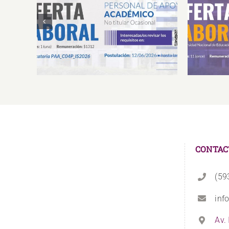
Convocatoria Proceso de
Ofer
Selección de Personal de
Académ
Apoyo Académico No Titular
Ocasional Presencial
CONTAC
(59
inf
Av.