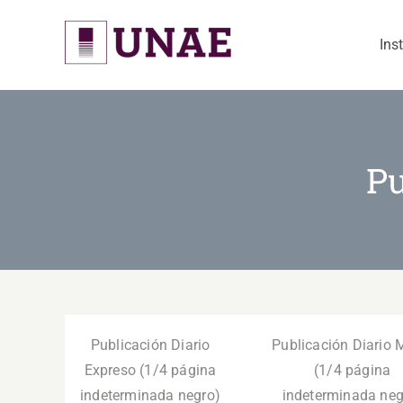
Skip
to
Ins
content
Pu
Publicación Diario
Publicación Diario 
Expreso (1/4 página
(1/4 página
indeterminada negro)
indeterminada neg