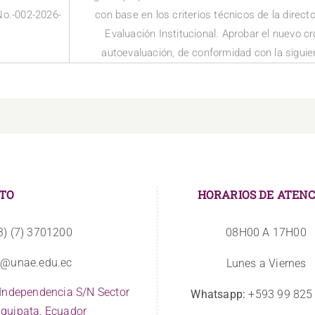
o.-002-2026-
con base en los criterios técnicos de la direct
Evaluación Institucional. Aprobar el nuevo 
autoevaluación, de conformidad con la siguient
TO
HORARIOS DE ATENC
3) (7) 3701200
08H00 A 17H00
o@unae.edu.ec
Lunes a Viernes
 Independencia S/N Sector
Whatsapp:
+593 99 825
quipata, Ecuador