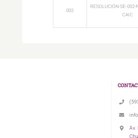
RESOLUCIÓN-SE-002-N
002
CAIC
CONTAC
(59
inf
Av.
Chu