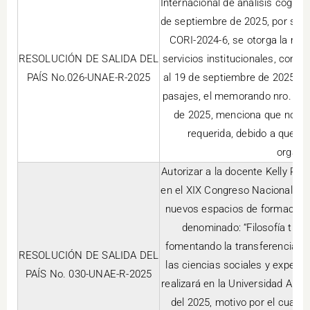
Internacional de análisis cogniti
de septiembre de 2025, por ser 
CORI-2024-6, se otorga la res
RESOLUCIÓN DE SALIDA DEL
servicios institucionales, conc
PAÍS No.026-UNAE-R-2025
al 19 de septiembre de 2025, co
pasajes, el memorando nro. UN
de 2025, menciona que no se 
requerida, debido a que es
organiz
Autorizar a la docente Kelly Pa
en el XIX Congreso Nacional de
nuevos espacios de formación 
denominado: “Filosofía tran
fomentando la transferencia de
RESOLUCIÓN DE SALIDA DEL
las ciencias sociales y experi
PAÍS No. 030-UNAE-R-2025
realizará en la Universidad Aut
del 2025, motivo por el cual s