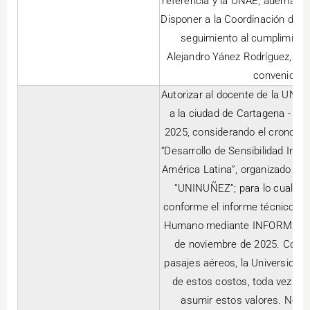
referencia y la UNAE; además d
Disponer a la Coordinación de 
seguimiento al cumplimient
Alejandro Yánez Rodríguez, con
convenio de
Autorizar al docente de la UNAE
a la ciudad de Cartagena - Co
2025, considerando el cronogram
“Desarrollo de Sensibilidad Inter
América Latina”, organizado por
“UNINUÑEZ”; para lo cual se 
conforme el informe técnico fav
Humano mediante INFORME TÉC
de noviembre de 2025. Con re
pasajes aéreos, la Universidad
de estos costos, toda vez que
asumir estos valores. Notif