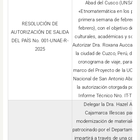
Abad del Cusco (UNSAAC, P
«Etnomatemática en los paí s
primera semana de febrero en
RESOLUCIÓN DE
febrero), con el objetivo de 
AUTORIZACIÓN DE SALIDA
culturales, académicas y socia
DEL PAÍS No. 001-UNAE-R-
Autorizar Dra. Roxana Auccahual
2025
la ciudad de Cuzco, Perú, del 3
cronograma de viaje, para que 
marco del Proyecto de la UCLouv
Nacional de San Antonio Abad 
la autorización otorgada por 
Informe Técnico Nro. IT-TH-
Delegar la Dra. Hazel Aco
Cajamarca Illescas para q
modernización de materiales y
patrocinado por el Departament
impartirá a través de una capac