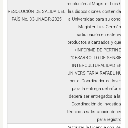
resolución al Magister Luis Ger
RESOLUCIÓN DE SALIDA DEL
las disposiciones contenidas en
PAÍS No. 33-UNAE-R-2025
la Universidad para su conocimi
Magister Luis Germán Flor
participación en este event
productos alcanzados y que dan
«INFORME DE PERTINENCI
“DESARROLLO DE SENSIBILI
INTERCULTURALIDAD EN AM
UNIVERSITARIA RAFAEL NÚÑE
por el Coordinador de Investig
para la entrega del informe 
deberá ser entregados a la Coo
Coordinación de Investigació
técnico a satisfacción deberá i
para registro en
Autorizar la Licencia con Remun