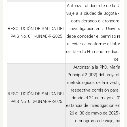
Autorizar al docente de la UNAE
viaje a la ciudad de Bogotà - C
considerando el cronograma d
RESOLUCIÓN DE SALIDA DEL
investigación en la Universida
PAÍS No. 011-UNAE-R-2025
debe conceder el permiso respec
al exterior, conforme el informe
de Talento Humano mediante In
de 16 
Autorizar a la PhD. María D
Principal 2 (IP2) del proyecto
metodológicos de la investigac
respectiva comisión para el c
RESOLUCIÓN DE SALIDA DEL
desde el 24 de mayo al 01 de
PAÍS No. 012-UNAE-R-2025
estancia de investigación en la
26 al 30 de mayo de 2025 en B
cronograma de viaje, para 