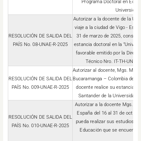
Programa Doctoral en Educa
Universidad
Autorizar a la docente de la UN
viaje a la ciudad de Vigo - Esp
RESOLUCIÓN DE SALIDA DEL
31 de marzo de 2025, considera
PAÍS No. 08-UNAE-R-2025
estancia doctoral en la “Univer
favorable emitido por la Dire
Técnico Nro. IT-TH-UNAE-
Autorizar al docente, Mgs. Marco
RESOLUCIÓN DE SALIDA DEL
Bucaramanga – Colombia desde e
PAÍS No. 009-UNAE-R-2025
docente realice su estancia do
Santander de la Universidad d
Autorizar a la docente Mgs. Ma
España del 16 al 31 de octubre
RESOLUCIÓN DE SALIDA DEL
pueda realizar sus estudios do
PAÍS No. 010-UNAE-R-2025
Educación que se encuentra c