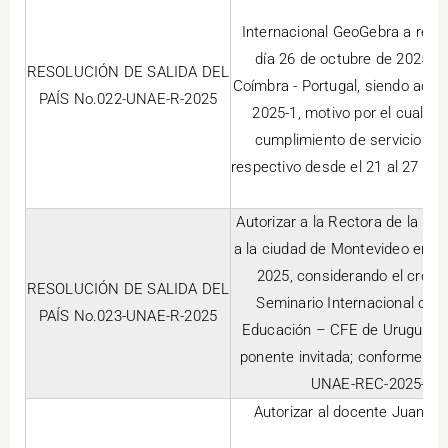
Internacional GeoGebra a reali
día 26 de octubre de 2025 as
RESOLUCIÓN DE SALIDA DEL
Coímbra - Portugal, siendo acti
PAÍS No.022-UNAE-R-2025
2025-1, motivo por el cual se
cumplimiento de servicios in
respectivo desde el 21 al 27 de 
y p
Autorizar a la Rectora de la U
a la ciudad de Montevideo en Ur
2025, considerando el cronog
RESOLUCIÓN DE SALIDA DEL
Seminario Internacional org
PAÍS No.023-UNAE-R-2025
Educación – CFE de Uruguay d
ponente invitada; conforme la 
UNAE-REC-2025-0542
Autorizar al docente Juan Ca
In