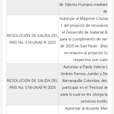
de Talento Humano mediante In
de 11 
Autorizar al Magister Cristian J
1 del proyecto de innovación “
el Desarrollo de material didác
RESOLUCIÓN DE SALIDA DEL
para el cumplimiento de servicio
PAÍS No. 016-UNAE-R-2025
de 2025 en Sao Paulo - Brasil, 
en relación al proyecto GAMB
respectivo con subsisten
Autorizar a Paola Valeria Guz
Andrés Ramos Jumbo y Diana Pat
RESOLUCIÓN DE SALIDA DEL
Barranquilla Colombia, desde 
PAÍS No. 018-UNAE-R-2025
participar en el “Festival de Ci
para lo cual se les otorga la r
servicios institucion
Autorizar al docente Marco Vi