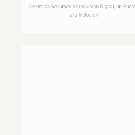
Centro de Recursos de Inclusión Digital, un Puen
a la Inclusión
DÍA 3. 26-08-2020 | PhD. José Andrés Cortés
Valiente | 08H30