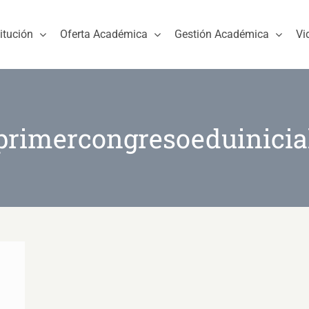
titución
Oferta Académica
Gestión Académica
Vi
primercongresoeduinicia