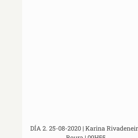
DÍA 2. 25-08-2020 | Karina Rivadeneira Rour
| 09H55
DÍA 2. 25-08-2020 | Karina Rivadenei
Roura | 09H55