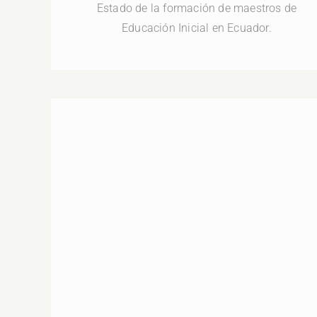
Estado de la formación de maestros de
Educación Inicial en Ecuador.
DÍA 3. 26-08-2020 | Walter Omar Kohan |
09H30