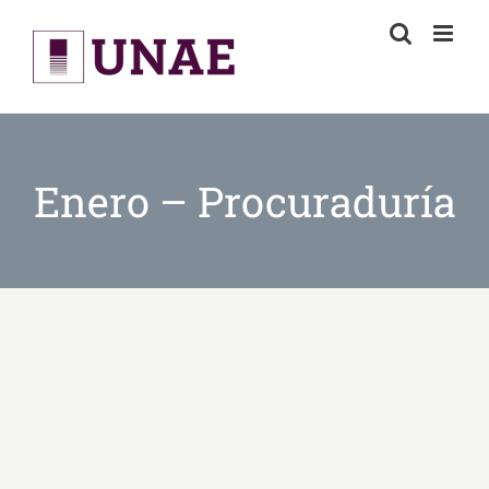
Skip
to
content
Enero – Procuraduría