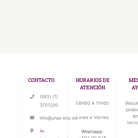
CONTACTO
HORARIOS DE
ME
ATENCIÓN
A
(593) (7)
08H00 A 17H00
(Resol
3701200
probl
ám
Lunes a Viernes
info@unae.edu.ec
tecno
Av.
Whatsapp:
+593 99 825