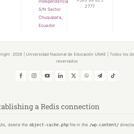
Independencia
2777
S/N Sector
Chuquipata,
Ecuador
yright
2026 | Universidad Nacional de Educación
UNAE
| Todos los d
reservados
Facebook
Instagram
YouTube
LinkedIn
X
WhatsApp
Telegram
Tiktok
tablishing a Redis connection
dis, delete the
file in the
directo
object-cache.php
/wp-content/