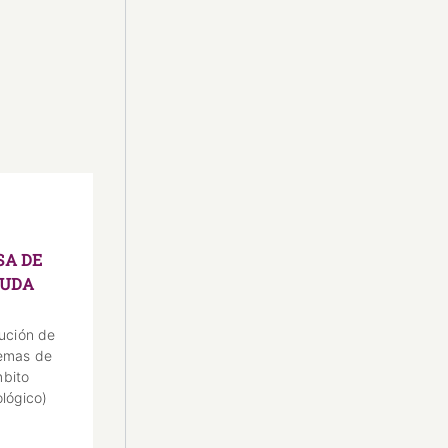
SA DE
YUDA
ución de
emas de
bito
lógico)