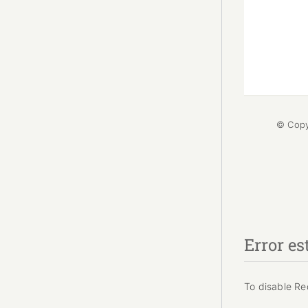
© Cop
Error es
To disable Re