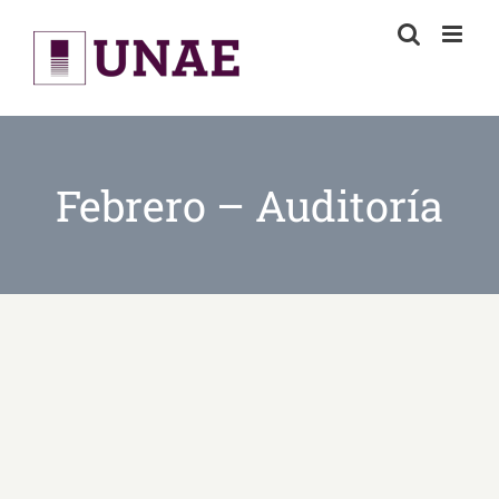
Skip
to
content
Febrero – Auditoría