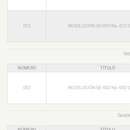
012
RESOLUCIÓN-SO-001-No.-012-
Ses
NÚMERO
TÍTULO
002
RESOLUCIÓN-SE-002-No.-002-
Sesió
NÚMERO
TÍTULO