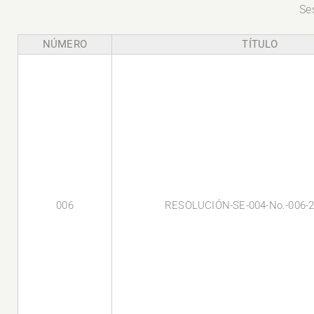
Se
NÚMERO
TÍTULO
006
RESOLUCIÓN-SE-004-No.-006-