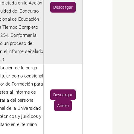
 dictada en la Acción
Descargar
nuidad del Concurso
cional de Educación
r a Tiempo Completo
25-I. Conformar la
bo un proceso de
n el informe señalado
.).
ribución de la carga
itular como ocasional
ctor de Formación para
ustes al Informe de
Descargar
oraria del personal
Anexo
al de la Universidad
écnicos y jurídicos y
tario en el término