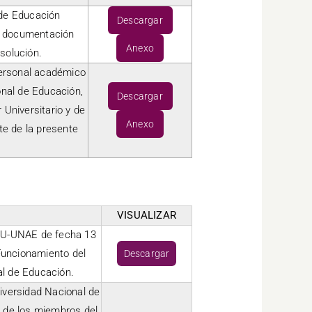
 de Educación
Descargar
la documentación
Anexo
esolución.
 personal académico
onal de Educación,
Descargar
 Universitario y de
Anexo
e de la presente
VISUALIZAR
CSU-UNAE de fecha 13
Funcionamiento del
Descargar
al de Educación.
iversidad Nacional de
 de los miembros del