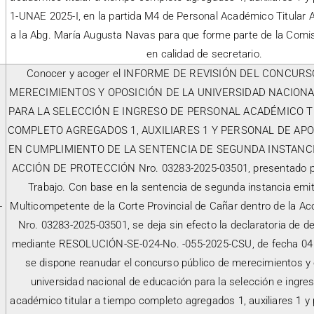
1-UNAE 2025-I, en la partida M4 de Personal Académico Titular Au
a la Abg. María Augusta Navas para que forme parte de la Comi
en calidad de secretario.
Conocer y acoger el INFORME DE REVISIÓN DEL CONCUR
MERECIMIENTOS Y OPOSICIÓN DE LA UNIVERSIDAD NACION
PARA LA SELECCIÓN E INGRESO DE PERSONAL ACADÉMICO T
COMPLETO AGREGADOS 1, AUXILIARES 1 Y PERSONAL DE APOY
EN CUMPLIMIENTO DE LA SENTENCIA DE SEGUNDA INSTANCI
ACCIÓN DE PROTECCIÓN Nro. 03283-2025-03501, presentado po
Trabajo. Con base en la sentencia de segunda instancia emiti
-
Multicompetente de la Corte Provincial de Cañar dentro de la Ac
Nro. 03283-2025-03501, se deja sin efecto la declaratoria de d
mediante RESOLUCIÓN-SE-024-No. -055-2025-CSU, de fecha 04 d
se dispone reanudar el concurso público de merecimientos y 
universidad nacional de educación para la selección e ingre
académico titular a tiempo completo agregados 1, auxiliares 1 y