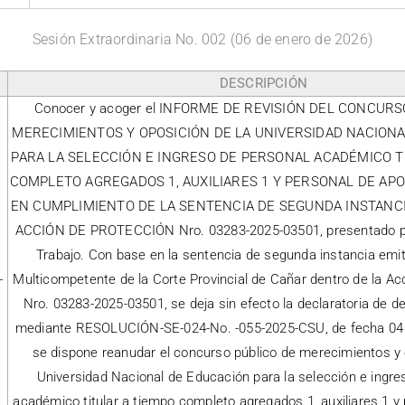
Sesión Extraordinaria No. 002 (06 de enero de 2026)
DESCRIPCIÓN
Conocer y acoger el INFORME DE REVISIÓN DEL CONCUR
MERECIMIENTOS Y OPOSICIÓN DE LA UNIVERSIDAD NACION
PARA LA SELECCIÓN E INGRESO DE PERSONAL ACADÉMICO T
COMPLETO AGREGADOS 1, AUXILIARES 1 Y PERSONAL DE APOY
EN CUMPLIMIENTO DE LA SENTENCIA DE SEGUNDA INSTANCI
ACCIÓN DE PROTECCIÓN Nro. 03283-2025-03501, presentado po
Trabajo. Con base en la sentencia de segunda instancia emiti
-
Multicompetente de la Corte Provincial de Cañar dentro de la Ac
Nro. 03283-2025-03501, se deja sin efecto la declaratoria de d
mediante RESOLUCIÓN-SE-024-No. -055-2025-CSU, de fecha 04 d
se dispone reanudar el concurso público de merecimientos y 
Universidad Nacional de Educación para la selección e ingre
académico titular a tiempo completo agregados 1, auxiliares 1 y