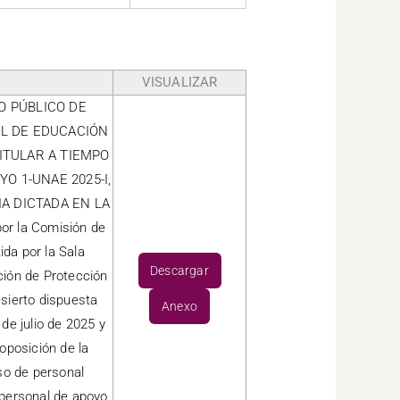
VISUALIZAR
SO PÚBLICO DE
AL DE EDUCACIÓN
ITULAR A TIEMPO
O 1-UNAE 2025-I,
A DICTADA EN LA
r la Comisión de
da por la Sala
Descargar
ción de Protección
esierto dispuesta
Anexo
e julio de 2025 y
oposición de la
so de personal
 personal de apoyo