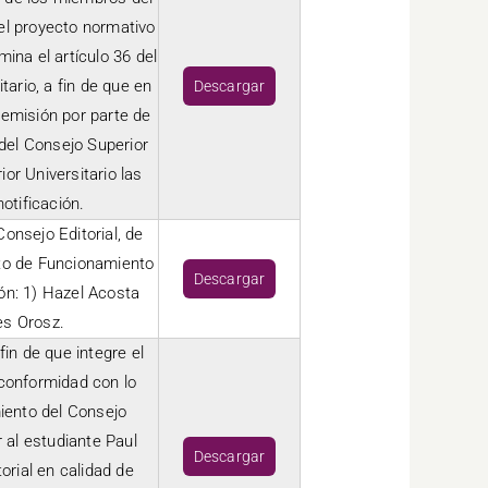
el proyecto normativo
ina el artículo 36 del
ario, a fin de que en
Descargar
remisión por parte de
el Consejo Superior
ior Universitario las
otificación.
onsejo Editorial, de
nto de Funcionamiento
Descargar
ión: 1) Hazel Acosta
es Orosz.
in de que integre el
 conformidad con lo
iento del Consejo
 al estudiante Paul
Descargar
orial en calidad de