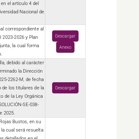
n el artículo 4 del
iversidad Nacional de
nal correspondiente al
Descargar
DI 2023-2026 y Plan
unta, la cual forma
Anexo
n.
la, debido al carácter
erminado la Dirección
25-2262-M, de fecha
de los titulares de la
Descargar
to de la Ley Orgánica
RESOLUCIÓN-SE-038-
e 2025.
 Rojas Bustos, en su
 la cual será resuelta
s detallados en el