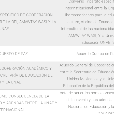
Convenio Tripartito especí
Interinstitucional entre la O
ESPECÍFICO DE COOPERACIÓN
Iberoamericanos para la educ
E LA OEI, AMAWTAY WASI Y LA
cultura, oficina de Ecuador 
UNAE
Intercultural de las nacionalid
AMAWTAY WASI, Y la Unive
Educación UNAE. 
CUERPO DE PAZ
Acuerdo Cuerpo de P
Acuerdo General de Cooperación
COOPERACIÓN ACADÉMICO Y
entre la Secretaría de Educació
ECRETARÍA DE EDUCACIÓN DE
Unidos Mexicanos y la Univ
 Y LA UNAE
Educación de la República de
Acta de acuerdos como consecu
OMO CONSECUENCIA DE LA
del convenio y sus adendas 
O Y ADENDAS ENTRE LA UNAE Y
Nacional de Educación y la
NTERNACIONAL.
27/04/20