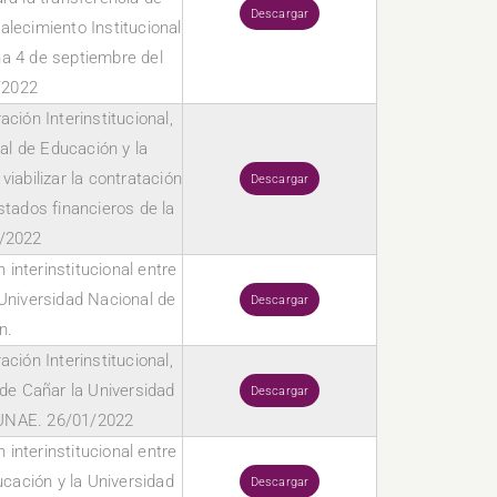
Descargar
alecimiento Institucional
a 4 de septiembre del
/2022
ción Interinstitucional,
al de Educación y la
abilizar la contratación
Descargar
estados financieros de la
/2022
interinstitucional entre
 Universidad Nacional de
Descargar
n.
ción Interinstitucional,
l de Cañar la Universidad
Descargar
 UNAE. 26/01/2022
interinstitucional entre
cación y la Universidad
Descargar