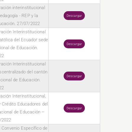
ción interinstitucional
edagogía - REP y la
Descargar
ucación. 27/07/2022
ción Interinstitucional
Católica del Ecuador sede
Descargar
cional de Educación.
22
ción Interinstitucional
centralizado del cantón
Descargar
cional de Educación.
22
ción Interinstitucional,
y Crédito Educadores del
Descargar
Nacional de Educación –
/2022
l Convenio Específico de