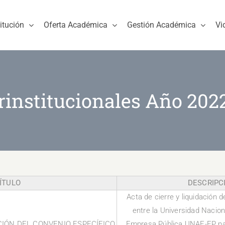
titución
Oferta Académica
Gestión Académica
Vi
rinstitucionales Año 202
ÍTULO
DESCRIPC
Acta de cierre y liquidación 
entre la Universidad Nacion
CIÓN DEL CONVENIO ESPECÍFICO
Empresa Pública UNAE-EP par