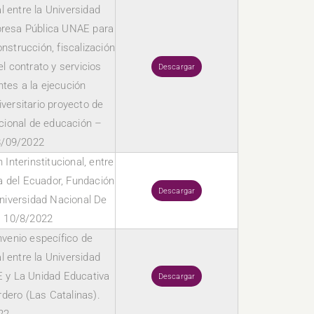
l entre la Universidad
presa Pública UNAE para
onstrucción, fiscalización
el contrato y servicios
Descargar
ntes a la ejecución
versitario proyecto de
acional de educación –
08/09/2022
nterinstitucional, entre
ca del Ecuador, Fundación
Descargar
Universidad Nacional De
. 10/8/2022
nvenio específico de
l entre la Universidad
 y La Unidad Educativa
Descargar
dero (Las Catalinas).