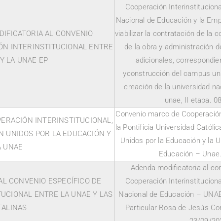
Cooperación Interinstituciona
Nacional de Educación y la Em
IFICATORIA AL CONVENIO
viabilizar la contratación de la c
ÓN INTERINSTITUCIONAL ENTRE
de la obra y administración d
Y LA UNAE EP
adicionales, correspondie
yconstrucción del campus uni
creación de la universidad n
unae, II etapa. 
Convenio marco de Cooperación I
ERACIÓN INTERINSTITUCIONAL,
la Pontificia Universidad Católi
N UNIDOS POR LA EDUCACIÓN Y
Unidos por la Educación y la 
A UNAE
Educación – Unae
Adenda modificatoria al co
AL CONVENIO ESPECÍFICO DE
Cooperación Interinstituciona
UCIONAL ENTRE LA UNAE Y LAS
Nacional de Educación – UNAE
TALINAS
Particular Rosa de Jesús Cor