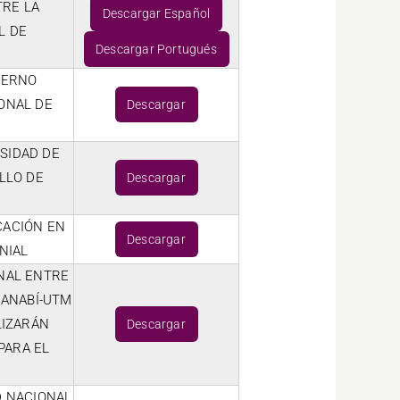
TRE LA
Descargar Español
L DE
Descargar Portugués
IERNO
ONAL DE
Descargar
SIDAD DE
LLO DE
Descargar
CACIÓN EN
Descargar
NIAL
NAL ENTRE
MANABÍ-UTM
LIZARÁN
Descargar
PARA EL
D NACIONAL