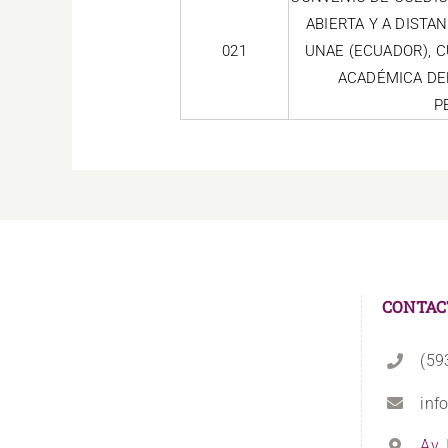
ABIERTA Y A DISTA
021
UNAE (ECUADOR), 
ACADÉMICA DE
P
CONTAC
(59
inf
Av.