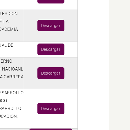
ALES CON
E LA
Descargar
ACADEMIA
NAL DE
Descargar
IERNO
D NACIOANL
Descargar
LA CARRERA
DESARROLLO
OGO
ESARROLLO
Descargar
UCACIÓN,