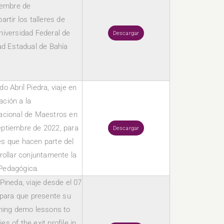
iembre de
artir los talleres de
Universidad Federal de
Descargar
ad Estadual de Bahía
.
o Abril Piedra, viaje en
ación a la
acional de Maestros en
eptiembre de 2022, para
Descargar
es que hacen parte del
rollar conjuntamente la
Pedagógica.
Pineda, viaje desde el 07
 para que presente su
hing demo lessons to
s of the exit profile in