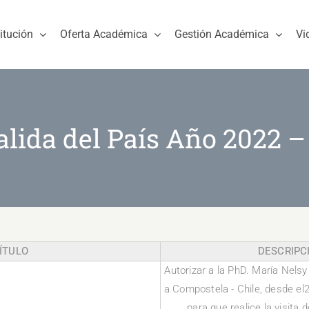
titución
Oferta Académica
Gestión Académica
Vi
alida del País Año 2022 –
ÍTULO
DESCRIPC
Autorizar a la PhD. María Nelsy
a Compostela - Chile, desde el2
para que realice la visita d