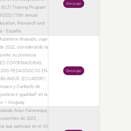
Descargar
 (ELT) Training Program
I2022 (15th annual
ducation, Research and
lla - España.
′Aubeterre Alvarado, viaje
de 2022, considerando la
resente su ponencia
TES COFORMADORAS:
ESOS PEDAGÓGICOS EN
Descargar
BILINGÜE (ECUADOR)”
ricano y Caribeño de
usticia e igualdad” en la
o – Uruguay.
Yolanda Arias Palomeque,
 noviembre de 2022,
ra que participe en el VII