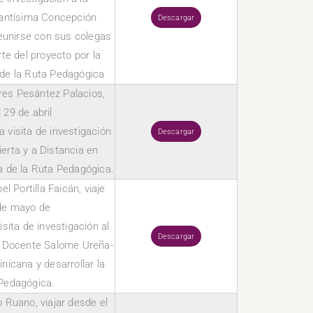
Santísima Concepción
Descargar
eunirse con sus colegas
te del proyecto por la
 de la Ruta Pedagógica
ores Pesántez Palacios,
 29 de abril
 visita de investigación
Descargar
ierta y a Distancia en
a de la Ruta Pedagógica.
l Portilla Faicán, viaje
 de mayo de
sita de investigación al
Descargar
n Docente Salome Ureña-
icana y desarrollar la
Pedagógica.
o Ruano, viajar desde el