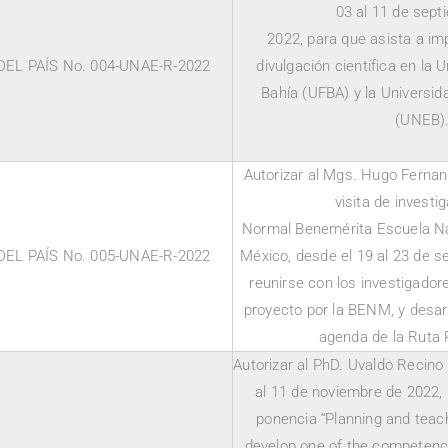
03 al 11 de sept
2022, para que asista a imp
EL PAÍS No. 004-UNAE-R-2022
divulgación científica en la 
Bahía (UFBA) y la Universid
(UNEB)
Autorizar al Mgs. Hugo Fernand
visita de investig
Normal Benemérita Escuela N
EL PAÍS No. 005-UNAE-R-2022
México, desde el 19 al 23 de s
reunirse con los investigador
proyecto por la BENM, y desar
agenda de la Ruta 
Autorizar al PhD. Uvaldo Recino 
al 11 de noviembre de 2022,
ponencia “Planning and teac
develop one of the competencie